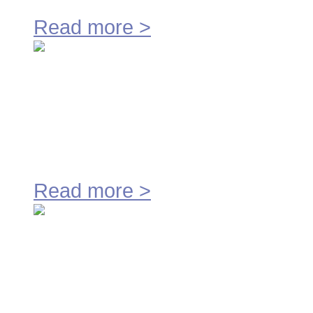
Read more
>
Peters FMI heeft haar machine
freesbank DMV-2000.
Read more
>
Peters FMI investeert in bewe