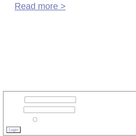
Read more
>
Alle Nieuws
>
Verspaning
©
2026
Privacy Pol
Scroll to Top
Inloggen
Username
Password
Remember me