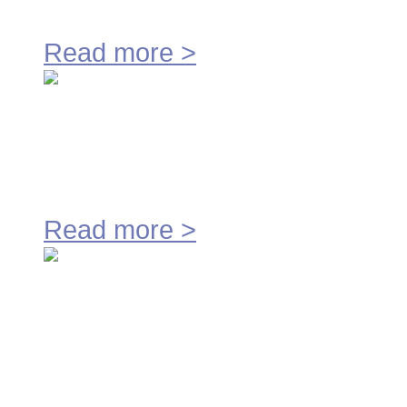
Peters FMI is 17-10-2014 verhui
Read more
>
Peters FMI investeert in 3D m
Read more
>
Peters FMI heeft zijn machinep
draaibank